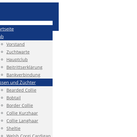
artseite
ub
Vorstand
Zuchtwarte
Hauptclub
Beitrittserklärung
Bankverbindung
ssen und Züchter
Bearded Collie
Bobtail
Border Collie
Collie Kurzhaar
Collie Langhaar
Sheltie
Welsh Corgi Cardigan