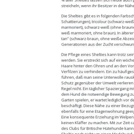
% aller Shelties lassen sich heute auc
streicheln, wenn ihr Besitzer in der Nähe 
Die Shelties gibt es in folgenden Farbsc
Schattierungen), tricolour (schwarz-wei
marmoriert), schwarz-weiß (ohne braun
weiß marmoriert, ohne braun). In älterer
tan” (schwarz-braun, ohne weiße Abzeiche
Generationen aus der Zucht verschwun
Die Pflege eines Shelties kann trotz se
werden. Sie erstreckt sich auf ein wöch
Haare hinter den Ohren und an den Vor
Verfilzen zu verhindern. Ein zu häufig
führen, daß man seine Unterwolle raus
Schutz gegenüber der Umwelt verlieren w
Regel nicht. Ein täglicher Spaziergang m
dem Hund die notwendige Bewegung zu ve
Garten spielen, er wartet lediglich vor 
beschäftigt. Diese Nähe zu einer Bezugs
ebenfalls für eine Etagenwohnung geeig
Eine konsequente Erziehung im Welpenal
keinen Kläffer zu machen. Mit zur Zeit 
des Clubs für Britische Hütehunde kann