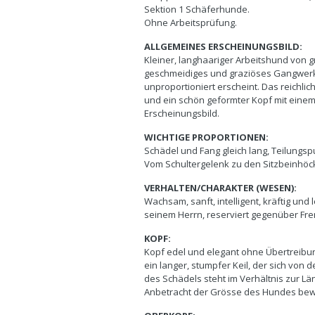
Sektion 1 Schäferhunde.
Ohne Arbeitsprüfung.
ALLGEMEINES ERSCHEINUNGSBILD:
Kleiner, langhaariger Arbeitshund von g
geschmeidiges und graziöses Gangwerk. 
unproportioniert erscheint. Das reichl
und ein schön geformter Kopf mit einem
Erscheinungsbild.
WICHTIGE PROPORTIONEN:
Schädel und Fang gleich lang, Teilungsp
Vom Schultergelenk zu den Sitzbeinhöcke
VERHALTEN/CHARAKTER (WESEN):
Wachsam, sanft, intelligent, kräftig und
seinem Herrn, reserviert gegenüber Fr
KOPF:
Kopf edel und elegant ohne Übertreibu
ein langer, stumpfer Keil, der sich von 
des Schädels steht im Verhältnis zur L
Anbetracht der Grösse des Hundes bew