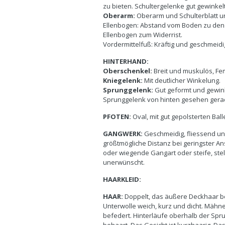
zu bieten. Schultergelenke gut gewinkelt
Oberarm:
Oberarm und Schulterblatt un
Ellenbogen: Abstand vom Boden zu den
Ellenbogen zum Widerrist.
Vordermittelfuß: Kräftig und geschmeidi
HINTERHAND:
Oberschenkel:
Breit und muskulös, Fe
Kniegelenk:
Mit deutlicher Winkelung.
Sprunggelenk:
Gut geformt und gewinke
Sprunggelenk von hinten gesehen gera
PFOTEN:
Oval, mit gut gepolsterten Ba
GANGWERK:
Geschmeidig, fliessend un
größtmögliche Distanz bei geringster 
oder wiegende Gangart oder steife, st
unerwünscht.
HAARKLEID:
HAAR:
Doppelt, das äußere Deckhaar b
Unterwolle weich, kurz und dicht. Mähn
befedert. Hinterläufe oberhalb der Spru