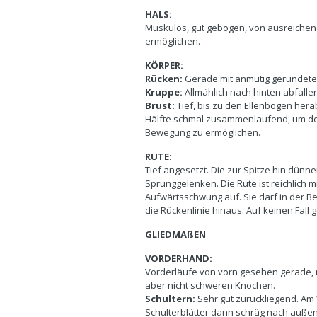
HALS:
Muskulös, gut gebogen, von ausreichen
ermöglichen.
KÖRPER:
Rücken:
Gerade mit anmutig gerundete
Kruppe:
Allmählich nach hinten abfalle
Brust:
Tief, bis zu den Ellenbogen hera
Hälfte schmal zusammenlaufend, um den
Bewegung zu ermöglichen.
RUTE:
Tief angesetzt. Die zur Spitze hin dün
Sprunggelenken. Die Rute ist reichlich m
Aufwärtsschwung auf. Sie darf in der 
die Rückenlinie hinaus. Auf keinen Fall g
GLIEDMAßEN
VORDERHAND:
Vorderläufe von vorn gesehen gerade, 
aber nicht schweren Knochen.
Schultern:
Sehr gut zurückliegend. Am W
Schulterblätter dann schräg nach auße