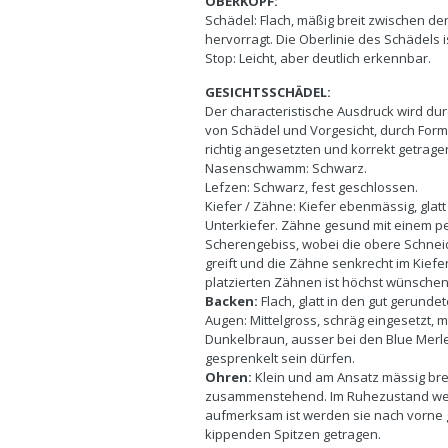
OBERKOPF:
Schädel: Flach, mäßig breit zwischen d
hervorragt. Die Oberlinie des Schädels i
Stop: Leicht, aber deutlich erkennbar.
GESICHTSSCHÄDEL:
Der characteristische Ausdruck wird d
von Schädel und Vorgesicht, durch Form
richtig angesetzten und korrekt getrage
Nasenschwamm: Schwarz.
Lefzen: Schwarz, fest geschlossen.
Kiefer / Zähne: Kiefer ebenmässig, glatt 
Unterkiefer. Zähne gesund mit einem p
Scherengebiss, wobei die obere Schnei
greift und die Zähne senkrecht im Kiefer 
platzierten Zähnen ist höchst wünschen
Backen:
Flach, glatt in den gut gerund
Augen: Mittelgross, schräg eingesetzt,
Dunkelbraun, ausser bei den Blue Merle
gesprenkelt sein dürfen.
Ohren:
Klein und am Ansatz mässig brei
zusammenstehend. Im Ruhezustand wer
aufmerksam ist werden sie nach vorne g
kippenden Spitzen getragen.