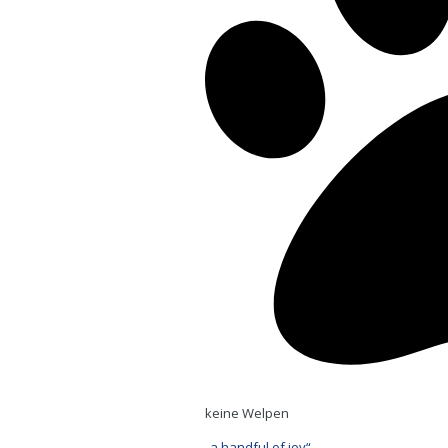
keine Welpen
„a handful of joy“