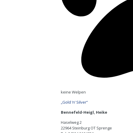
keine Welpen
„Gold ’n‘ Silver“
Bennefeld-Heigl, Heike
Haselweg 2
22964 Steinburg OT Sprenge