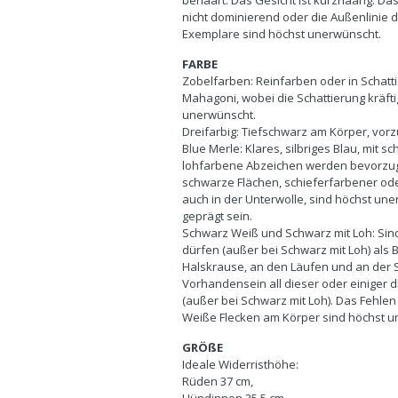
behaart. Das Gesicht ist kurzhaarig. Da
nicht dominierend oder die Außenlinie 
Exemplare sind höchst unerwünscht.
FARBE
Zobelfarben: Reinfarben oder in Schatt
Mahagoni, wobei die Schattierung kräfti
unerwünscht.
Dreifarbig: Tiefschwarz am Körper, vor
Blue Merle: Klares, silbriges Blau, mit
lohfarbene Abzeichen werden bevorzugt,
schwarze Flächen, schieferfarbener ode
auch in der Unterwolle, sind höchst u
geprägt sein.
Schwarz Weiß und Schwarz mit Loh: Sin
dürfen (außer bei Schwarz mit Loh) als 
Halskrause, an den Läufen und an der 
Vorhandensein all dieser oder einiger 
(außer bei Schwarz mit Loh). Das Fehlen
Weiße Flecken am Körper sind höchst u
GRÖßE
Ideale Widerristhöhe:
Rüden 37 cm,