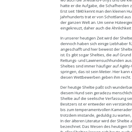
wo auch die Shetland-Ponys und die kl
hatte er die Aufgabe, die Schafherden
Erst seit 1840 kennt man den kleinen Hu
Jahrhunderts trat er von Schottland au
der ganzen Welt an. Um seine Hüteeigen
eingekreuzt, daher auch die Ähnlichkeit
In unserer heutigen Zeit wird der Shel
dennoch haben sich einige Liebhaber f
angeschafft und hier beweist der Sheltie
ist. Es gibt sogar Shelties, die auf Grun
Rettungs- und Lawinensuchhunden ausg
Shelties sind immer häufiger auf Agili
springen, das ist sein Metier. Hier kann 
diesen Wettbewerben geben ihm recht.
Der heutige Sheltie paßt sich wunderbar
diesem Hund sein geradezu menschlich
Sheltie auf die seelische Verfassung se
Besitzers ist er entweder ein verständn
bis zum temperamentvollen Kameraden. 
trotzdem imstande, geduldig zu warten, w
In der älteren Literatur wird der Shelti
bezeichnet. Das Wesen des heutigen She