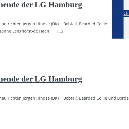
henende der LG Hamburg
Cl
au richten Jørgen Hindse (DK) Bobtail, Bearded Collie
) Susanne Langhorst-de Haan
[…]
henende der LG Hamburg
au richten Jørgen Hindse (DK) Bobtail, Bearded Collie und Border