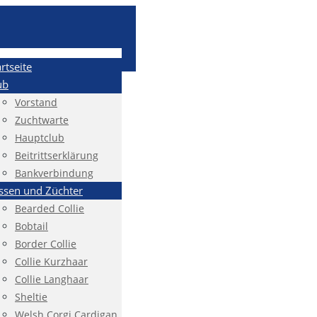
artseite
ub
Vorstand
Zuchtwarte
Hauptclub
Beitrittserklärung
Bankverbindung
ssen und Züchter
Bearded Collie
Bobtail
Border Collie
Collie Kurzhaar
Collie Langhaar
Sheltie
Welsh Corgi Cardigan