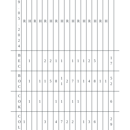
9
.
0
5
R
H
R
H
R
H
R
H
R
H
R
H
R
H
R
H
.
2
0
2
4
B
1
E
1
2
2
1
1
1
1
1
2
5
7
C
B
1
5
O
1
1
1
5
8
2
7
1
1
4
8
1
1
1
2
C
C
O
1
1
1
1
1
1
6
K
C
2
O
1
3
4
7
2
2
1
3
6
9
L