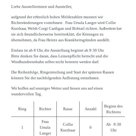
Liebe Ausstellerinnen und Aussteller,
aufgrund der erfreulich hohen Meldezahlen mussten wir
Richteränderungen vornehmen: Frau Ursula Langer wird Collie
Kurzhaar, Welsh Corgi Cardigan und Bobtail richten. Außerdem hat
sie sich freundlicherweise bereiterklärt, die Körungen zu
übernehmen, da Frau Heintz aus Krankheitsgründen ausfällt.
Einlass ist ab 8 Uhr, die Ausstellung beginnt ab 9:30 Uhr.
Bitte denken Sie daran, dass Leinenpflicht herrscht und die
Windhundrennbahn selber nicht betreten werden darf.
Die Reihenfolge, Ringeinteilung und Start der späteren Rassen
können Sie der nachfolgenden Auflistung entnehmen.
Wir hoffen auf sonniges Wetter und freuen uns auf einen
wundervollen Tag.
Beginn des
Ring
Richter
Rasse
Anzahl
Richtens
Frau
Collie
Ab 9:30
1
Ursula
6
Kurzhaar
Uhr
Langer