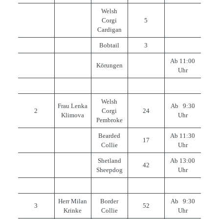
Welsh
Corgi
5
Cardigan
Bobtail
3
Ab 11:00
Körungen
Uhr
Welsh
Frau Lenka
Ab 9:30
2
Corgi
24
Klimova
Uhr
Pembroke
Bearded
Ab 11:30
17
Collie
Uhr
Shetland
Ab 13:00
42
Sheepdog
Uhr
Herr Milan
Border
Ab 9:30
3
52
Krinke
Collie
Uhr