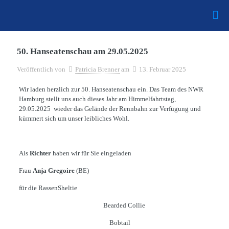
50. Hanseatenschau am 29.05.2025
Veröffentlich von
Patricia Brenner
am
13. Februar 2025
Wir laden herzlich zur 50. Hanseatenschau ein. Das Team des NWR
Hamburg stellt uns auch dieses Jahr am Himmelfahrtstag,
29.05.2025 wieder das Gelände der Rennbahn zur Verfügung und
kümmert sich um unser leibliches Wohl.
Als
Richter
haben wir für Sie eingeladen
Frau
Anja Gregoire
(BE)
für die RassenSheltie
Bearded Collie
Bobtail