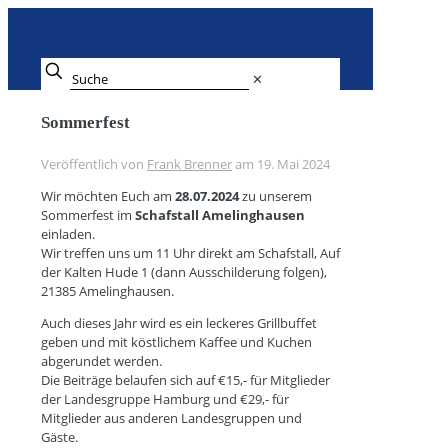
✕
Sommerfest
Veröffentlich von
Frank Brenner
am
19. Mai 2024
Wir möchten Euch am
28.07.2024
zu unserem
Sommerfest im
Schafstall Amelinghausen
einladen.
Wir treffen uns um 11 Uhr direkt am Schafstall, Auf
der Kalten Hude 1 (dann Ausschilderung folgen),
21385 Amelinghausen.
Auch dieses Jahr wird es ein leckeres Grillbuffet
geben und mit köstlichem Kaffee und Kuchen
abgerundet werden.
Die Beiträge belaufen sich auf €15,- für Mitglieder
der Landesgruppe Hamburg und €29,- für
Mitglieder aus anderen Landesgruppen und
Gäste.