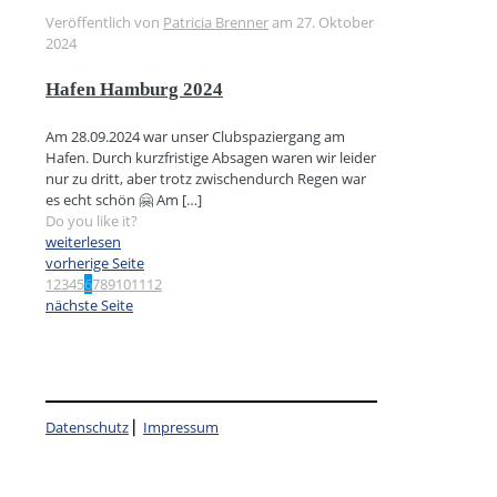
Veröffentlich von
Patricia Brenner
am
27. Oktober
2024
Hafen Hamburg 2024
Am 28.09.2024 war unser Clubspaziergang am
Hafen. Durch kurzfristige Absagen waren wir leider
nur zu dritt, aber trotz zwischendurch Regen war
es echt schön 🤗 Am
[…]
Do you like it?
weiterlesen
vorherige Seite
1
2
3
4
5
6
7
8
9
10
11
12
nächste Seite
Datenschutz
⎜
Impressum