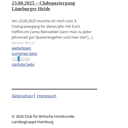
23.08.2025 – Clubspaziergang
Lüneburger Heide
Am 23.08.2025 möchte ich mich zum 3.
Clubspaziergang für dieses Jahr mit Euch
treffen.Im Camp Reinsehlen kann man zu jeder
Jahreszeit gut Spazierengehen und man darf
[…]
Do you like it?
weiterlesen
vorherige Seite
1
2
3
4
5
6
7
8
9
nächste Seite
Datenschutz
⎜
Impressum
© 2026 Club für Britische Hütehunde,
Landesgruppe Hamburg